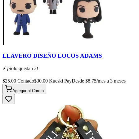
LLAVERO DISEÑO LOCOS ADAMS
⚡ ¡Solo quedan
2
!
$
25.00
Contado
$
30.00
Kueski Pay
Desde $
8.75
/mes a 3 meses
Agregar al
Carrito