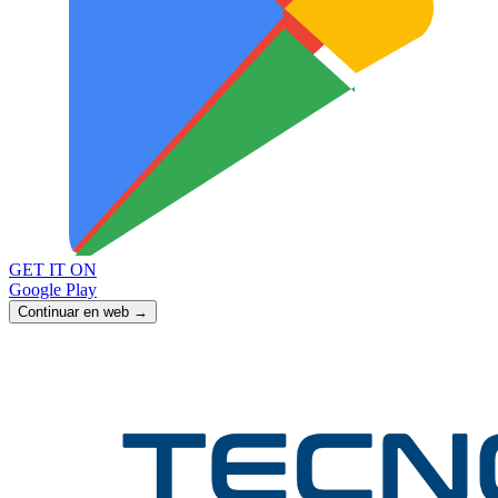
GET IT ON
Google Play
Continuar en web →