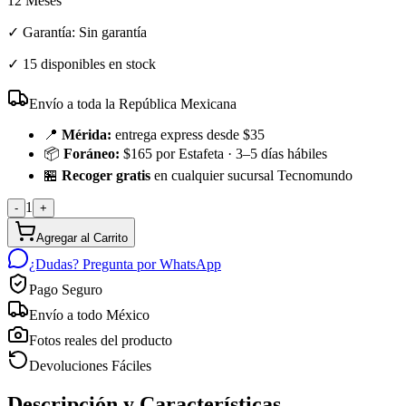
12 Meses
✓ Garantía:
Sin garantía
✓
15 disponibles en stock
Envío a toda la República Mexicana
📍
Mérida:
entrega express desde $35
📦
Foráneo:
$165 por Estafeta · 3–5 días hábiles
🏪
Recoger gratis
en cualquier sucursal Tecnomundo
1
-
+
Agregar al Carrito
¿Dudas? Pregunta por WhatsApp
Pago Seguro
Envío a todo México
Fotos reales del producto
Devoluciones Fáciles
Descripción y Características