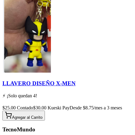
LLAVERO DISEÑO X-MEN
⚡ ¡Solo quedan
4
!
$
25.00
Contado
$
30.00
Kueski Pay
Desde $
8.75
/mes a 3 meses
Agregar al
Carrito
TecnoMundo