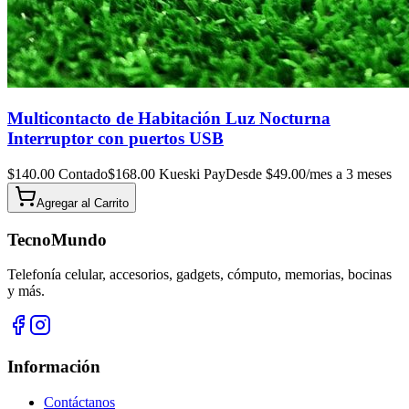
Multicontacto de Habitación Luz Nocturna
Interruptor con puertos USB
$
140.00
Contado
$
168.00
Kueski Pay
Desde $
49.00
/mes a 3 meses
Agregar al
Carrito
TecnoMundo
Telefonía celular, accesorios, gadgets, cómputo, memorias, bocinas
y más.
Información
Contáctanos