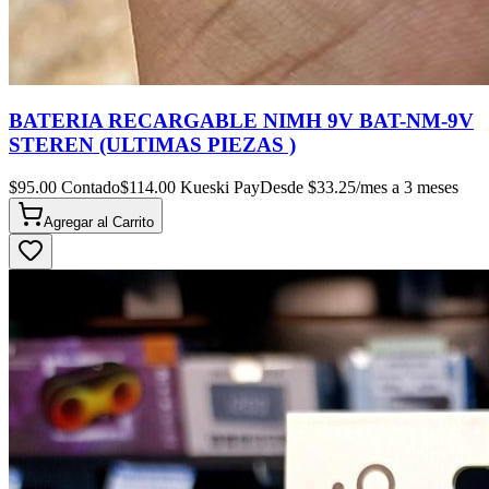
BATERIA RECARGABLE NIMH 9V BAT-NM-9V
STEREN (ULTIMAS PIEZAS )
$
95.00
Contado
$
114.00
Kueski Pay
Desde $
33.25
/mes a 3 meses
Agregar al
Carrito