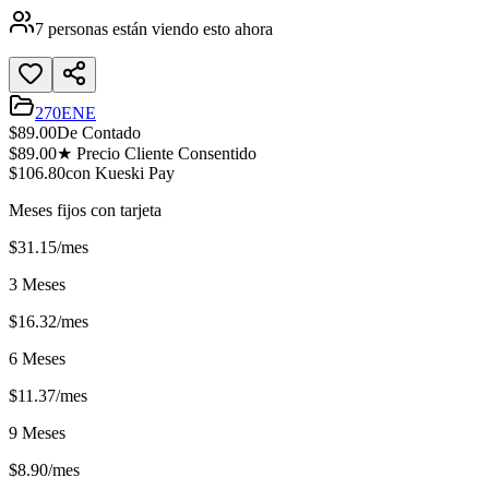
7
personas están viendo esto ahora
270ENE
$
89.00
De Contado
$
89.00
★ Precio Cliente Consentido
$
106.80
con Kueski Pay
Meses fijos con tarjeta
$
31.15
/mes
3 Meses
$
16.32
/mes
6 Meses
$
11.37
/mes
9 Meses
$
8.90
/mes