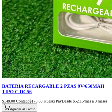
BATERIA RECARGABLE 2 PZAS 9V/650MAH
TIPO C DC56
$
149.00
Contado
$
178.80
Kueski Pay
Desde $
52.15
/mes a 3 meses
Agregar al
Carrito