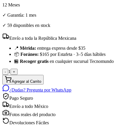
12 Meses
✓ Garantía:
1 mes
✓
59 disponibles en stock
Envío a toda la República Mexicana
📍
Mérida:
entrega express desde $35
📦
Foráneo:
$165 por Estafeta · 3–5 días hábiles
🏪
Recoger gratis
en cualquier sucursal Tecnomundo
1
-
+
Agregar al Carrito
¿Dudas? Pregunta por WhatsApp
Pago Seguro
Envío a todo México
Fotos reales del producto
Devoluciones Fáciles