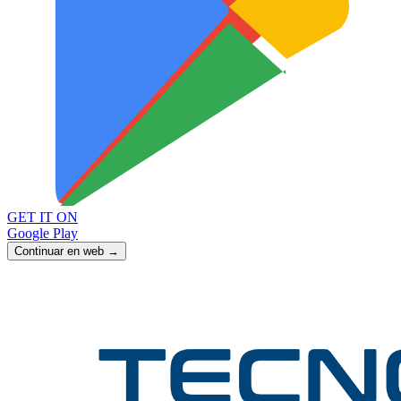
GET IT ON
Google Play
Continuar en web →