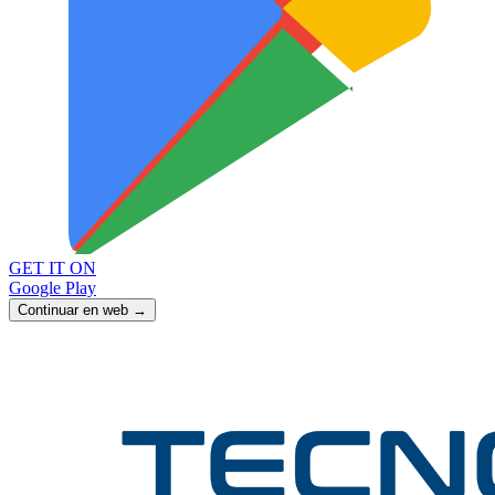
GET IT ON
Google Play
Continuar en web →