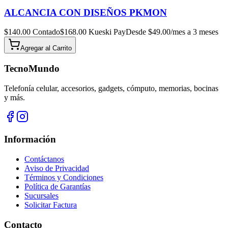
ALCANCIA CON DISEÑOS PKMON
$
140.00
Contado
$
168.00
Kueski Pay
Desde $
49.00
/mes a 3 meses
Agregar al
Carrito
TecnoMundo
Telefonía celular, accesorios, gadgets, cómputo, memorias, bocinas
y más.
Información
Contáctanos
Aviso de Privacidad
Términos y Condiciones
Política de Garantías
Sucursales
Solicitar Factura
Contacto