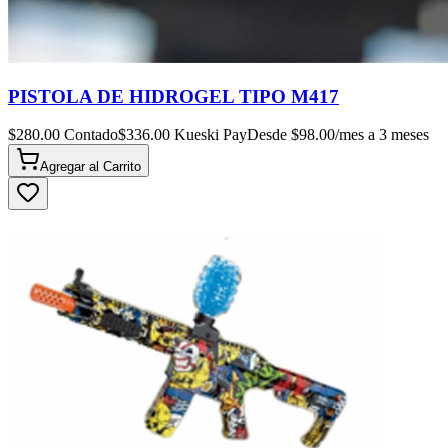
PISTOLA DE HIDROGEL TIPO M417
$
280.00
Contado
$
336.00
Kueski Pay
Desde $
98.00
/mes a 3 meses
Agregar al
Carrito