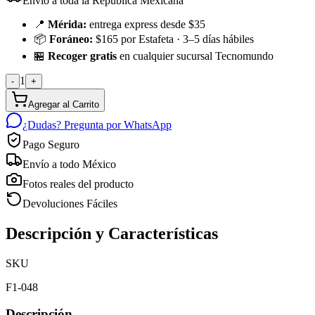
Envío a toda la República Mexicana
📍
Mérida:
entrega express desde $35
📦
Foráneo:
$165 por Estafeta · 3–5 días hábiles
🏪
Recoger gratis
en cualquier sucursal Tecnomundo
1
-
+
Agregar al Carrito
¿Dudas? Pregunta por WhatsApp
Pago Seguro
Envío a todo México
Fotos reales del producto
Devoluciones Fáciles
Descripción y Características
SKU
F1-048
Descripción