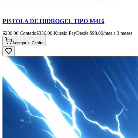
PISTOLA DE HIDROGEL TIPO M416
$
280.00
Contado
$
336.00
Kueski Pay
Desde $
98.00
/mes a 3 meses
Agregar al
Carrito