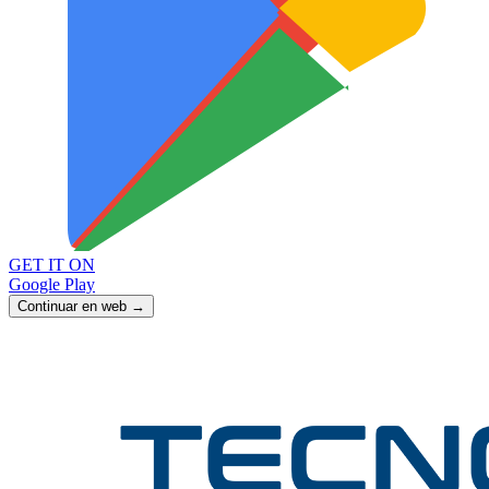
GET IT ON
Google Play
Continuar en web →