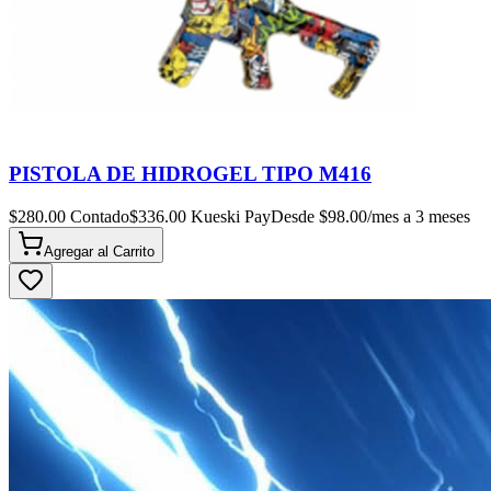
PISTOLA DE HIDROGEL TIPO M416
$
280.00
Contado
$
336.00
Kueski Pay
Desde $
98.00
/mes a 3 meses
Agregar al
Carrito