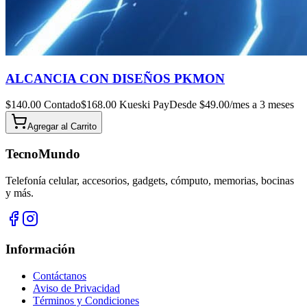
ALCANCIA CON DISEÑOS PKMON
$
140.00
Contado
$
168.00
Kueski Pay
Desde $
49.00
/mes a 3 meses
Agregar al
Carrito
TecnoMundo
Telefonía celular, accesorios, gadgets, cómputo, memorias, bocinas
y más.
Información
Contáctanos
Aviso de Privacidad
Términos y Condiciones