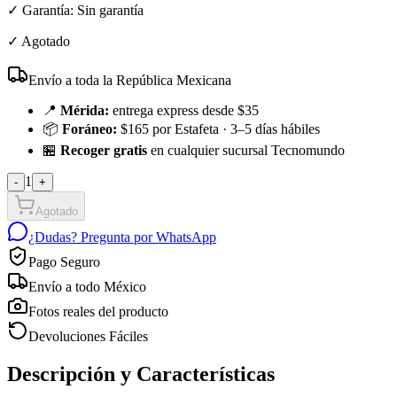
✓ Garantía:
Sin garantía
✓
Agotado
Envío a toda la República Mexicana
📍
Mérida:
entrega express desde $35
📦
Foráneo:
$165 por Estafeta · 3–5 días hábiles
🏪
Recoger gratis
en cualquier sucursal Tecnomundo
1
-
+
Agotado
¿Dudas? Pregunta por WhatsApp
Pago Seguro
Envío a todo México
Fotos reales del producto
Devoluciones Fáciles
Descripción y Características