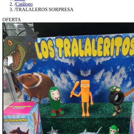
/
Catálogo
/
TRALALEROS SORPRESA
OFERTA