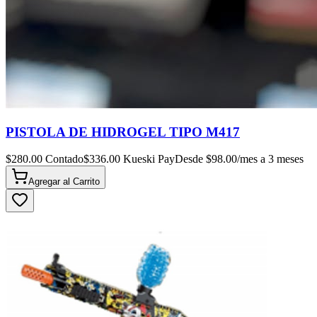
PISTOLA DE HIDROGEL TIPO M417
$
280.00
Contado
$
336.00
Kueski Pay
Desde $
98.00
/mes a 3 meses
Agregar al
Carrito