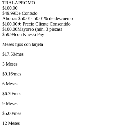
TRALAPROMO
$
100.00
$
49.99
De Contado
Ahorras $
50.01
·
50.01
% de descuento
$
100.00
★ Precio Cliente Consentido
$
100.00
Mayoreo (mín.
3
piezas)
$
59.99
con Kueski Pay
Meses fijos con tarjeta
$
17.50
/mes
3 Meses
$
9.16
/mes
6 Meses
$
6.39
/mes
9 Meses
$
5.00
/mes
12 Meses