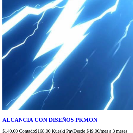
ALCANCIA CON DISEÑOS PKMON
$
140.00
Contado
$
168.00
Kueski Pay
Desde $
49.00
/mes a 3 meses