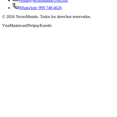
ventas@tecnomundo.com.mx
WhatsApp: 999 748 4626
©
2026
TecnoMundo. Todos los derechos reservados.
Visa
Mastercard
Netpay
Kueski