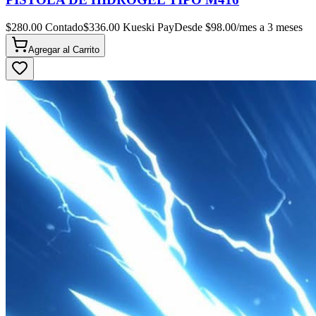
$
280.00
Contado
$
336.00
Kueski Pay
Desde $
98.00
/mes a 3 meses
Agregar al
Carrito