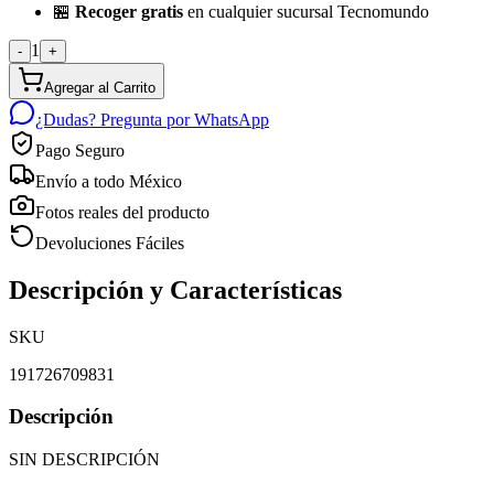
🏪
Recoger gratis
en cualquier sucursal Tecnomundo
1
-
+
Agregar al Carrito
¿Dudas? Pregunta por WhatsApp
Pago Seguro
Envío a todo México
Fotos reales del producto
Devoluciones Fáciles
Descripción y Características
SKU
191726709831
Descripción
SIN DESCRIPCIÓN