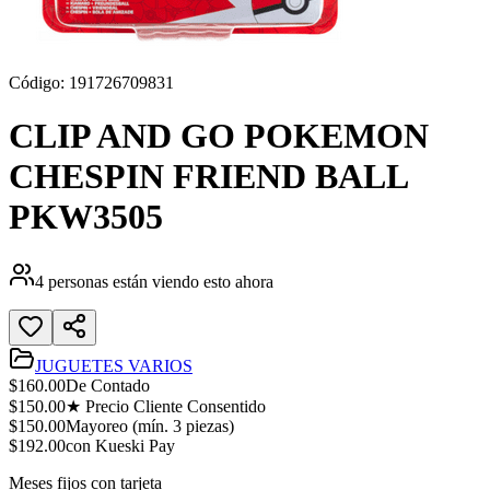
Código:
191726709831
CLIP AND GO POKEMON
CHESPIN FRIEND BALL
PKW3505
4
personas están viendo esto ahora
JUGUETES VARIOS
$
160.00
De Contado
$
150.00
★ Precio Cliente Consentido
$
150.00
Mayoreo (mín.
3
piezas)
$
192.00
con Kueski Pay
Meses fijos con tarjeta