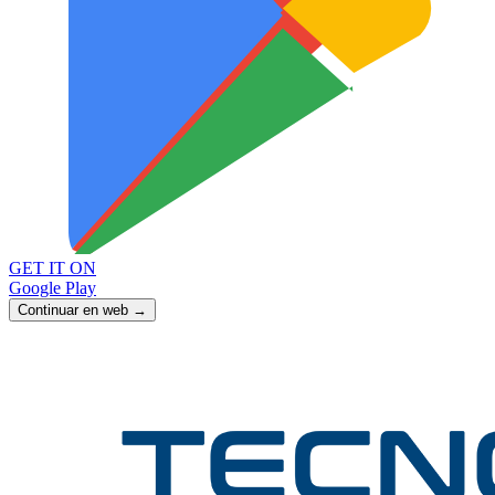
GET IT ON
Google Play
Continuar en web →