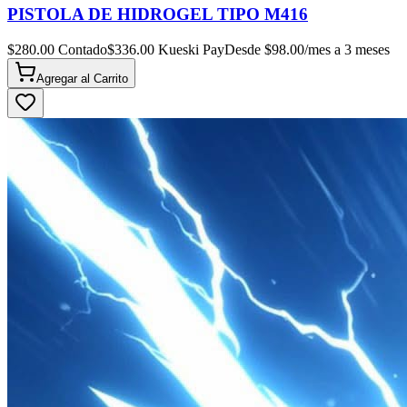
PISTOLA DE HIDROGEL TIPO M416
$
280.00
Contado
$
336.00
Kueski Pay
Desde $
98.00
/mes a 3 meses
Agregar al
Carrito