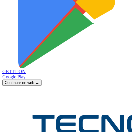
GET IT ON
Google Play
Continuar en web →