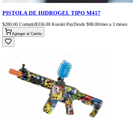
PISTOLA DE HIDROGEL TIPO M417
$
280.00
Contado
$
336.00
Kueski Pay
Desde $
98.00
/mes a 3 meses
Agregar al
Carrito