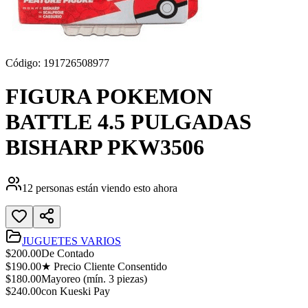
Código:
191726508977
FIGURA POKEMON
BATTLE 4.5 PULGADAS
BISHARP PKW3506
12
personas están viendo esto ahora
JUGUETES VARIOS
$
200.00
De Contado
$
190.00
★ Precio Cliente Consentido
$
180.00
Mayoreo (mín.
3
piezas)
$
240.00
con Kueski Pay