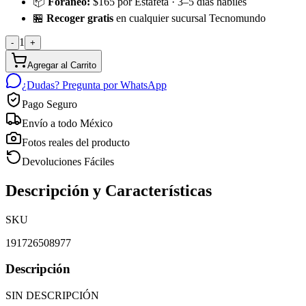
📦
Foráneo:
$165 por Estafeta · 3–5 días hábiles
🏪
Recoger gratis
en cualquier sucursal Tecnomundo
1
-
+
Agregar al Carrito
¿Dudas? Pregunta por WhatsApp
Pago Seguro
Envío a todo México
Fotos reales del producto
Devoluciones Fáciles
Descripción y Características
SKU
191726508977
Descripción
SIN DESCRIPCIÓN