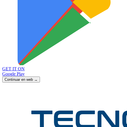
GET IT ON
Google Play
Continuar en web →