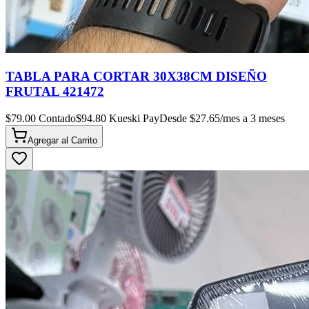
TABLA PARA CORTAR 30X38CM DISEÑO
FRUTAL 421472
$
79.00
Contado
$
94.80
Kueski Pay
Desde $
27.65
/mes a 3 meses
Agregar al
Carrito