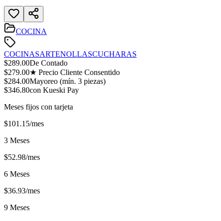
COCINA
COCINA
SARTEN
OLLAS
CUCHARAS
$
289.00
De Contado
$
279.00
★ Precio Cliente Consentido
$
284.00
Mayoreo (mín.
3
piezas)
$
346.80
con Kueski Pay
Meses fijos con tarjeta
$
101.15
/mes
3 Meses
$
52.98
/mes
6 Meses
$
36.93
/mes
9 Meses