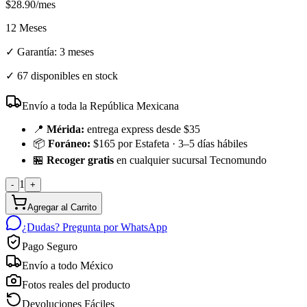
$
28.90
/mes
12 Meses
✓ Garantía:
3 meses
✓
67 disponibles en stock
Envío a toda la República Mexicana
📍
Mérida:
entrega express desde $35
📦
Foráneo:
$165 por Estafeta · 3–5 días hábiles
🏪
Recoger gratis
en cualquier sucursal Tecnomundo
1
-
+
Agregar al Carrito
¿Dudas? Pregunta por WhatsApp
Pago Seguro
Envío a todo México
Fotos reales del producto
Devoluciones Fáciles