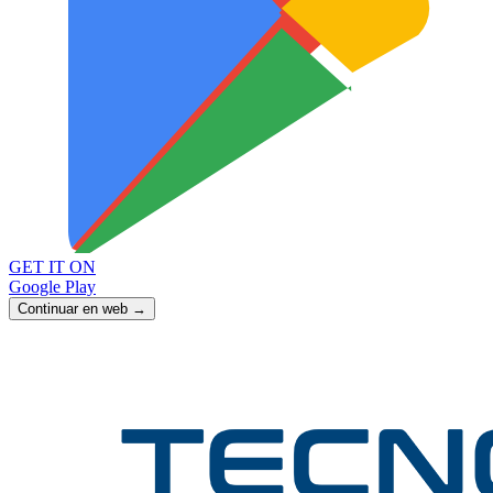
GET IT ON
Google Play
Continuar en web →