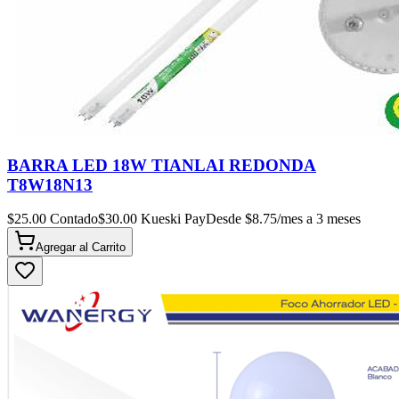
BARRA LED 18W TIANLAI REDONDA
T8W18N13
$
25.00
Contado
$
30.00
Kueski Pay
Desde $
8.75
/mes a 3 meses
Agregar al
Carrito