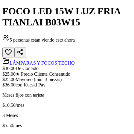
FOCO LED 15W LUZ FRIA
TIANLAI B03W15
5
personas están viendo esto ahora
LÁMPARAS Y FOCOS TECHO
$
30.00
De Contado
$
25.00
★ Precio Cliente Consentido
$
25.00
Mayoreo (mín.
3
piezas)
$
36.00
con Kueski Pay
Meses fijos con tarjeta
$
10.50
/mes
3 Meses
$
5.50
/mes