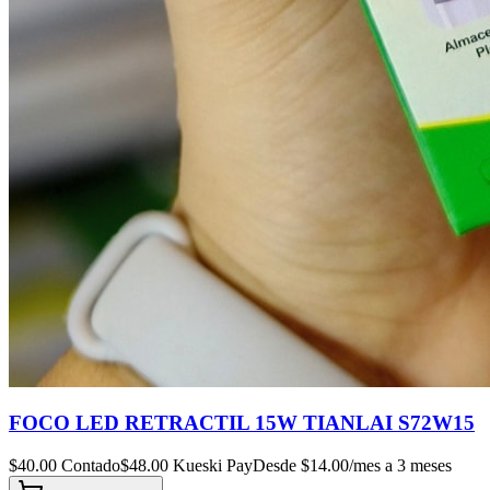
FOCO LED RETRACTIL 15W TIANLAI S72W15
$
40.00
Contado
$
48.00
Kueski Pay
Desde $
14.00
/mes a 3 meses