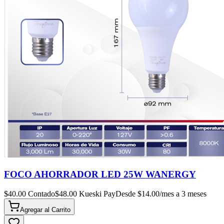
FOCO AHORRADOR LED 25W WANERGY
$
40.00
Contado
$
48.00
Kueski Pay
Desde $
14.00
/mes a 3 meses
Agregar al
Carrito