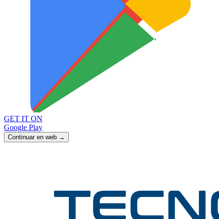
GET IT ON
Google Play
Continuar en web →