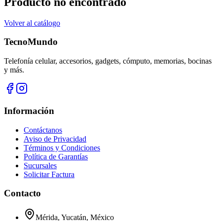
Producto no encontrado
Volver al catálogo
TecnoMundo
Telefonía celular, accesorios, gadgets, cómputo, memorias, bocinas
y más.
Información
Contáctanos
Aviso de Privacidad
Términos y Condiciones
Política de Garantías
Sucursales
Solicitar Factura
Contacto
Mérida, Yucatán, México