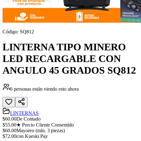
Código:
SQ812
LINTERNA TIPO MINERO
LED RECARGABLE CON
ANGULO 45 GRADOS SQ812
6
personas están viendo esto ahora
LINTERNAS
$
60.00
De Contado
$
55.00
★ Precio Cliente Consentido
$
60.00
Mayoreo (mín.
3
piezas)
$
72.00
con Kueski Pay