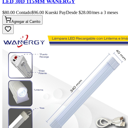
LED 30D 115MM WANERGY
$
80.00
Contado
$
96.00
Kueski Pay
Desde $
28.00
/mes a 3 meses
Agregar al
Carrito