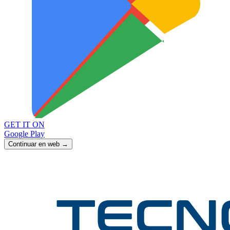
GET IT ON
Google Play
Continuar en web →