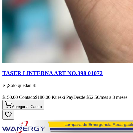
TASER LINTERNA ART NO.398 01072
⚡ ¡Solo quedan
4
!
$
150.00
Contado
$
180.00
Kueski Pay
Desde $
52.50
/mes a 3 meses
Agregar al
Carrito