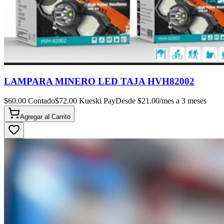
LAMPARA MINERO LED TAJA HVH82002
$
60.00
Contado
$
72.00
Kueski Pay
Desde $
21.00
/mes a 3 meses
Agregar al
Carrito