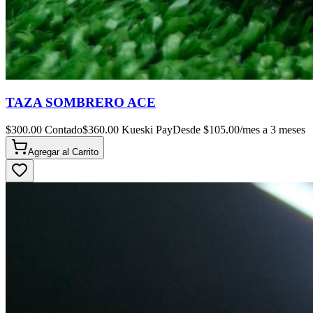
TAZA SOMBRERO ACE
$
300.00
Contado
$
360.00
Kueski Pay
Desde $
105.00
/mes a 3 meses
Agregar al
Carrito