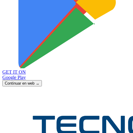
GET IT ON
Google Play
Continuar en web →