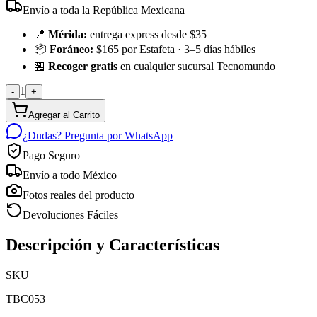
Envío a toda la República Mexicana
📍
Mérida:
entrega express desde $35
📦
Foráneo:
$165 por Estafeta · 3–5 días hábiles
🏪
Recoger gratis
en cualquier sucursal Tecnomundo
1
-
+
Agregar al Carrito
¿Dudas? Pregunta por WhatsApp
Pago Seguro
Envío a todo México
Fotos reales del producto
Devoluciones Fáciles
Descripción y Características
SKU
TBC053