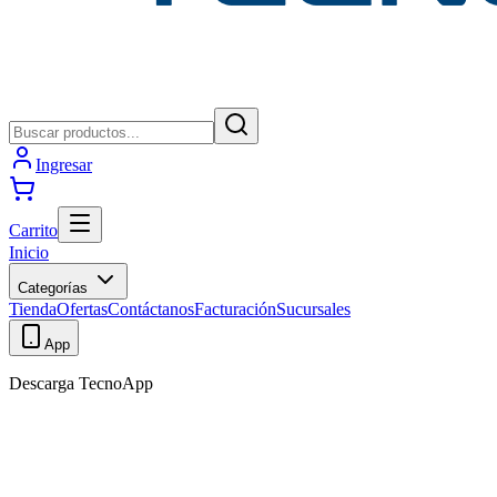
Ingresar
Carrito
Inicio
Categorías
Tienda
Ofertas
Contáctanos
Facturación
Sucursales
App
Descarga TecnoApp