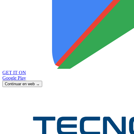
GET IT ON
Google Play
Continuar en web →