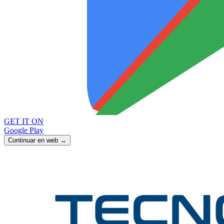
GET IT ON
Google Play
Continuar en web →