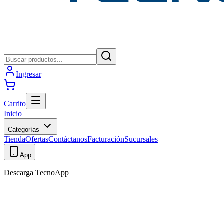
Ingresar
Carrito
Inicio
Categorías
Tienda
Ofertas
Contáctanos
Facturación
Sucursales
App
Descarga TecnoApp