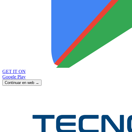
GET IT ON
Google Play
Continuar en web →