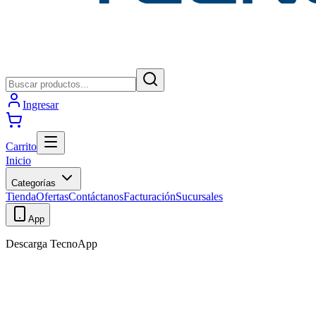
Ingresar
Carrito
Inicio
Categorías
Tienda
Ofertas
Contáctanos
Facturación
Sucursales
App
Descarga TecnoApp