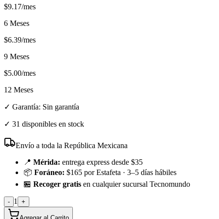
$
9.17
/mes
6 Meses
$
6.39
/mes
9 Meses
$
5.00
/mes
12 Meses
✓ Garantía:
Sin garantía
✓
31 disponibles en stock
Envío a toda la República Mexicana
📍
Mérida:
entrega express desde $35
📦
Foráneo:
$165 por Estafeta · 3–5 días hábiles
🏪
Recoger gratis
en cualquier sucursal Tecnomundo
1
-
+
Agregar al Carrito