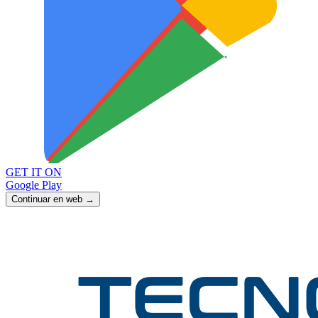
GET IT ON
Google Play
Continuar en web →