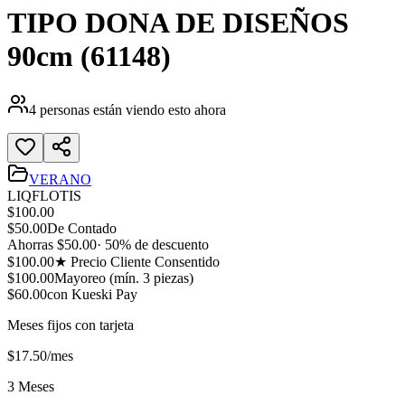
TIPO DONA DE DISEÑOS
90cm (61148)
4
personas están viendo esto ahora
VERANO
LIQFLOTIS
$
100.00
$
50.00
De Contado
Ahorras $
50.00
·
50
% de descuento
$
100.00
★ Precio Cliente Consentido
$
100.00
Mayoreo (mín.
3
piezas)
$
60.00
con Kueski Pay
Meses fijos con tarjeta
$
17.50
/mes
3 Meses