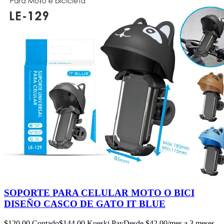
SOPORTE PARA CELULAR MOTO O BICI
DISEÑO CASCO DE GATO IT BLUE
$
120.00
Contado
$
144.00
Kueski Pay
Desde $
42.00
/mes a 3 meses