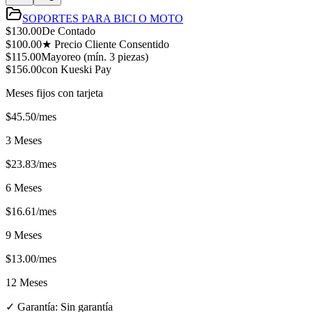
SOPORTES PARA BICI O MOTO
$
130.00
De Contado
$
100.00
★ Precio Cliente Consentido
$
115.00
Mayoreo (mín.
3
piezas)
$
156.00
con Kueski Pay
Meses fijos con tarjeta
$
45.50
/mes
3 Meses
$
23.83
/mes
6 Meses
$
16.61
/mes
9 Meses
$
13.00
/mes
12 Meses
✓ Garantía:
Sin garantía