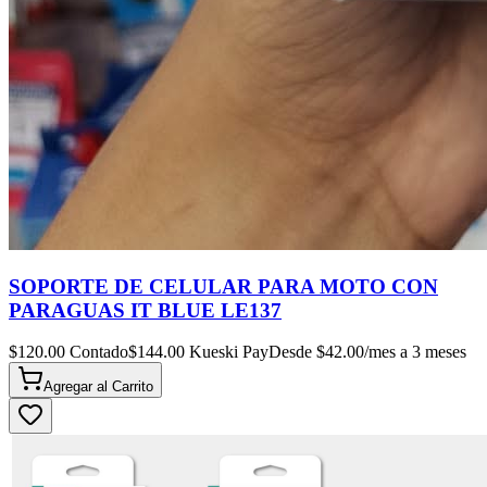
SOPORTE DE CELULAR PARA MOTO CON
PARAGUAS IT BLUE LE137
$
120.00
Contado
$
144.00
Kueski Pay
Desde $
42.00
/mes a 3 meses
Agregar al
Carrito