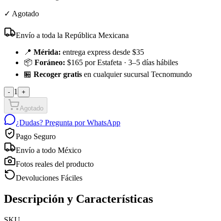
✓
Agotado
Envío a toda la República Mexicana
📍
Mérida:
entrega express desde $35
📦
Foráneo:
$165 por Estafeta · 3–5 días hábiles
🏪
Recoger gratis
en cualquier sucursal Tecnomundo
1
-
+
Agotado
¿Dudas? Pregunta por WhatsApp
Pago Seguro
Envío a todo México
Fotos reales del producto
Devoluciones Fáciles
Descripción y Características
SKU