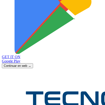
GET IT ON
Google Play
Continuar en web →