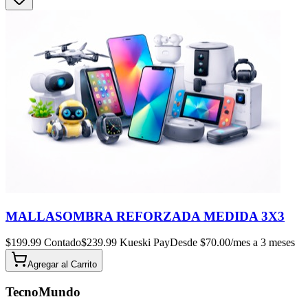
MALLASOMBRA REFORZADA MEDIDA 3X3
$
199.99
Contado
$
239.99
Kueski Pay
Desde $
70.00
/mes a 3 meses
Agregar al
Carrito
TecnoMundo