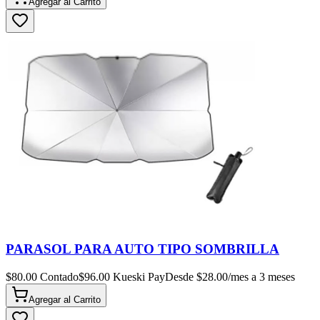
Agregar al
Carrito
PARASOL PARA AUTO TIPO SOMBRILLA
$
80.00
Contado
$
96.00
Kueski Pay
Desde $
28.00
/mes a 3 meses
Agregar al
Carrito