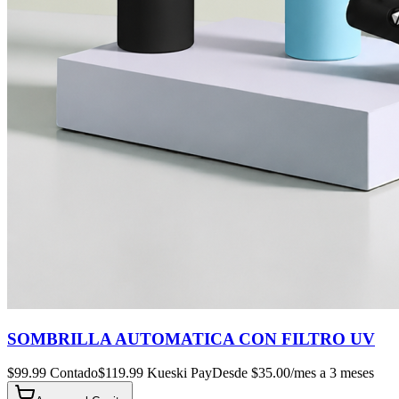
SOMBRILLA AUTOMATICA CON FILTRO UV
$
99.99
Contado
$
119.99
Kueski Pay
Desde $
35.00
/mes a 3 meses