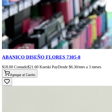
ABANICO DISEÑO FLORES 7305-8
$
18.00
Contado
$
21.60
Kueski Pay
Desde $
6.30
/mes a 3 meses
Agregar al
Carrito