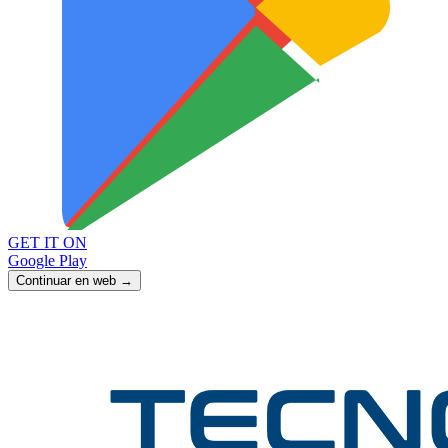
GET IT ON
Google Play
Continuar en web →