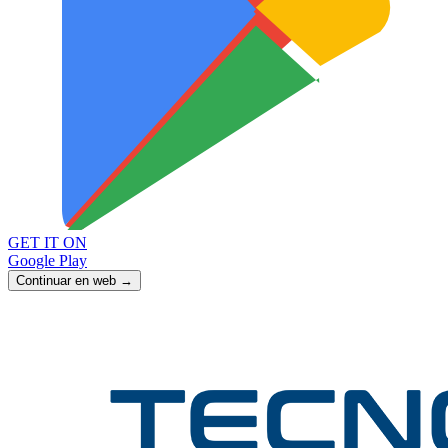
GET IT ON
Google Play
Continuar en web →