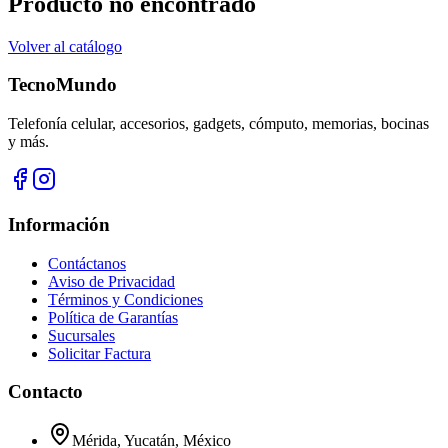
Producto no encontrado
Volver al catálogo
TecnoMundo
Telefonía celular, accesorios, gadgets, cómputo, memorias, bocinas
y más.
Información
Contáctanos
Aviso de Privacidad
Términos y Condiciones
Política de Garantías
Sucursales
Solicitar Factura
Contacto
Mérida, Yucatán, México