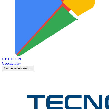
GET IT ON
Google Play
Continuar en web →