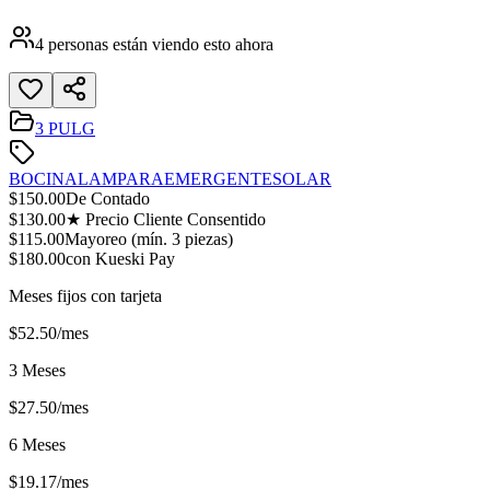
4
personas están viendo esto ahora
3 PULG
BOCINA
LAMPARA
EMERGENTE
SOLAR
$
150.00
De Contado
$
130.00
★ Precio Cliente Consentido
$
115.00
Mayoreo (mín.
3
piezas)
$
180.00
con Kueski Pay
Meses fijos con tarjeta
$
52.50
/mes
3 Meses
$
27.50
/mes
6 Meses
$
19.17
/mes