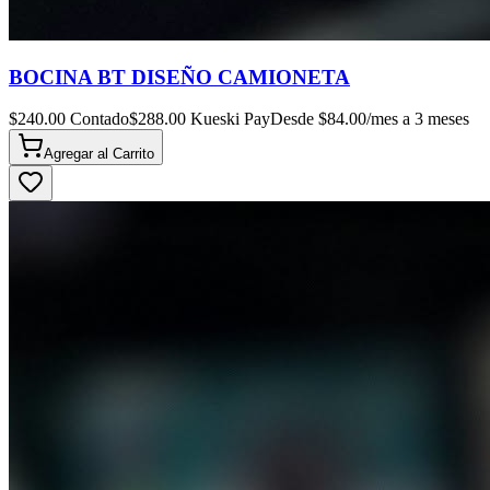
BOCINA BT DISEÑO CAMIONETA
$
240.00
Contado
$
288.00
Kueski Pay
Desde $
84.00
/mes a 3 meses
Agregar al
Carrito