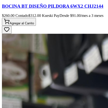
BOCINA BT DISEÑO PILDORA 6WX2 CHJ2144
$
260.00
Contado
$
312.00
Kueski Pay
Desde $
91.00
/mes a 3 meses
Agregar al
Carrito