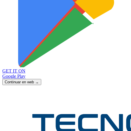
GET IT ON
Google Play
Continuar en web →