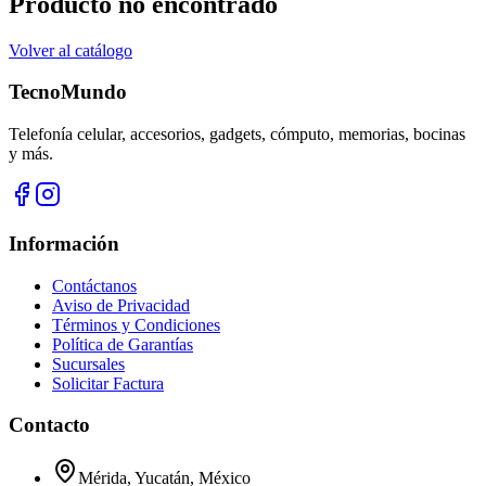
Producto no encontrado
Volver al catálogo
TecnoMundo
Telefonía celular, accesorios, gadgets, cómputo, memorias, bocinas
y más.
Información
Contáctanos
Aviso de Privacidad
Términos y Condiciones
Política de Garantías
Sucursales
Solicitar Factura
Contacto
Mérida, Yucatán, México