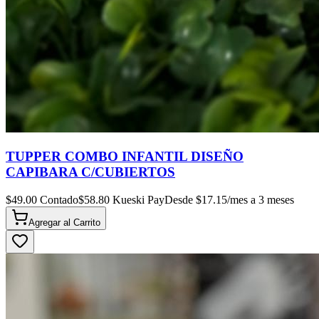
TUPPER COMBO INFANTIL DISEÑO
CAPIBARA C/CUBIERTOS
$
49.00
Contado
$
58.80
Kueski Pay
Desde $
17.15
/mes a 3 meses
Agregar al
Carrito