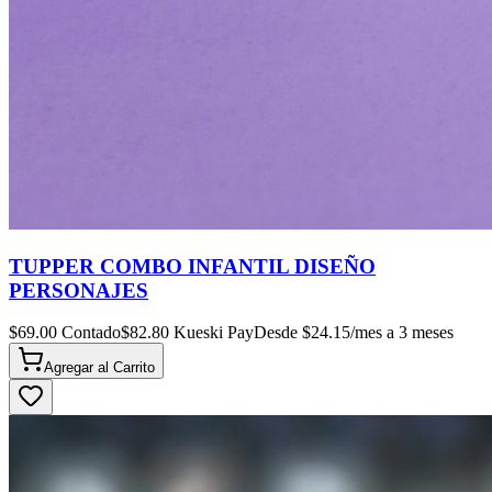
TUPPER COMBO INFANTIL DISEÑO
PERSONAJES
$
69.00
Contado
$
82.80
Kueski Pay
Desde $
24.15
/mes a 3 meses
Agregar al
Carrito