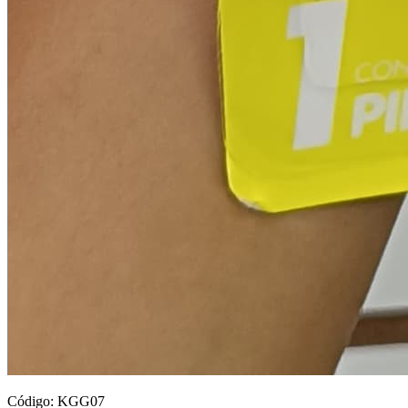
Código:
KGG07