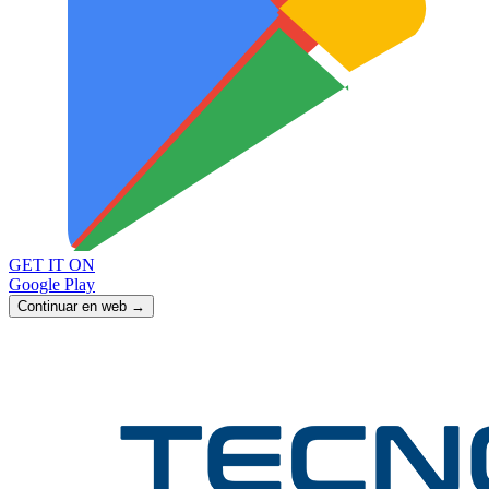
GET IT ON
Google Play
Continuar en web →