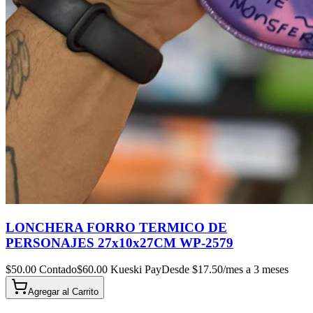
LONCHERA FORRO TERMICO DE
PERSONAJES 27x10x27CM WP-2579
$
50.00
Contado
$
60.00
Kueski Pay
Desde $
17.50
/mes a 3 meses
Agregar al
Carrito