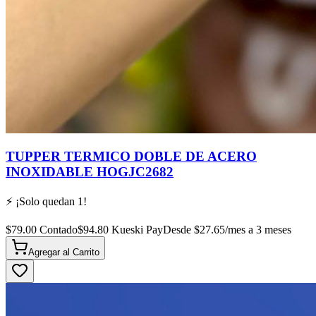
TUPPER TERMICO DOBLE DE ACERO
INOXIDABLE HOGJC2682
⚡ ¡Solo quedan
1
!
$
79.00
Contado
$
94.80
Kueski Pay
Desde $
27.65
/mes a 3 meses
Agregar al
Carrito