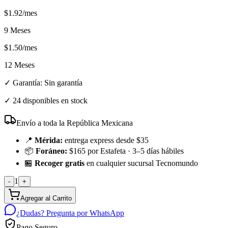
$
1.92
/mes
9 Meses
$
1.50
/mes
12 Meses
✓ Garantía:
Sin garantía
✓
24 disponibles en stock
Envío a toda la República Mexicana
📍
Mérida:
entrega express desde $35
📦
Foráneo:
$165 por Estafeta · 3–5 días hábiles
🏪
Recoger gratis
en cualquier sucursal Tecnomundo
1
-
+
Agregar al Carrito
¿Dudas? Pregunta por WhatsApp
Pago Seguro