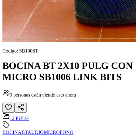
Código:
SB1006T
BOCINA BT 2X10 PULG CON
MICRO SB1006 LINK BITS
9
personas están viendo esto ahora
12 PULG
BOCINA
BT
AUDIO
MICROFONO