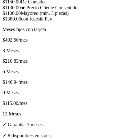
$
1150.00
De Contado
$
1130.00
★ Precio Cliente Consentido
$
1100.00
Mayoreo (mín.
3
piezas)
$
1380.00
con Kueski Pay
Meses fijos con tarjeta
$
402.50
/mes
3 Meses
$
210.83
/mes
6 Meses
$
146.94
/mes
9 Meses
$
115.00
/mes
12 Meses
✓ Garantía:
3 meses
✓
8 disponibles en stock