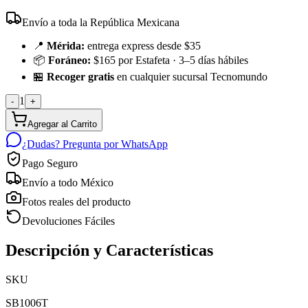
Envío a toda la República Mexicana
📍
Mérida:
entrega express desde $35
📦
Foráneo:
$165 por Estafeta · 3–5 días hábiles
🏪
Recoger gratis
en cualquier sucursal Tecnomundo
1
-
+
Agregar al Carrito
¿Dudas? Pregunta por WhatsApp
Pago Seguro
Envío a todo México
Fotos reales del producto
Devoluciones Fáciles
Descripción y Características
SKU
SB1006T