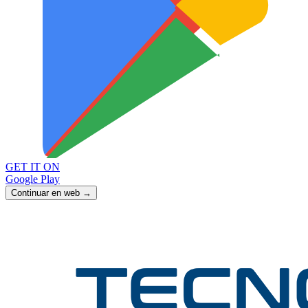
GET IT ON
Google Play
Continuar en web →