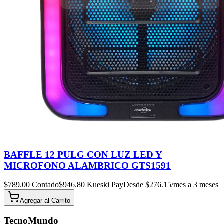
BAFFLE 12 PULG CON LUZ LED Y
MICROFONO ALAMBRICO GTS1591
$
789.00
Contado
$
946.80
Kueski Pay
Desde $
276.15
/mes a 3 meses
Agregar al
Carrito
TecnoMundo