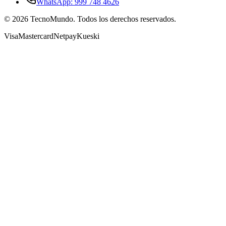
WhatsApp: 999 748 4626
©
2026
TecnoMundo. Todos los derechos reservados.
Visa
Mastercard
Netpay
Kueski