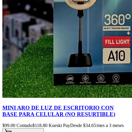
MINI ARO DE LUZ DE ESCRITORIO CON
BASE PARA CELULAR (NO RESURTIBLE)
$
99.00
Contado
$
118.80
Kueski Pay
Desde $
34.65
/mes a 3 meses