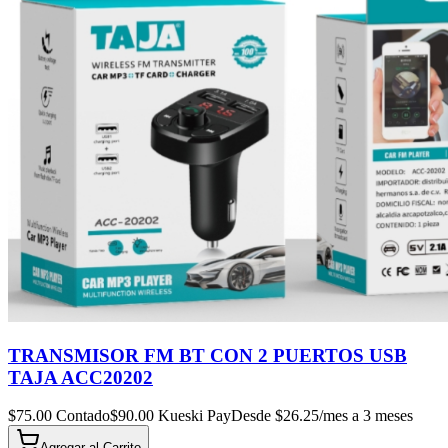
TRANSMISOR FM BT CON 2 PUERTOS USB
TAJA ACC20202
$
75.00
Contado
$
90.00
Kueski Pay
Desde $
26.25
/mes a 3 meses
Agregar al
Carrito