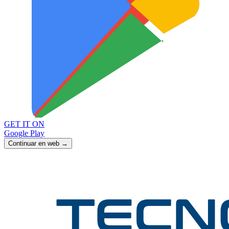
GET IT ON
Google Play
Continuar en web →