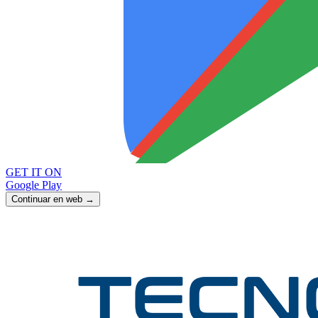
GET IT ON
Google Play
Continuar en web →