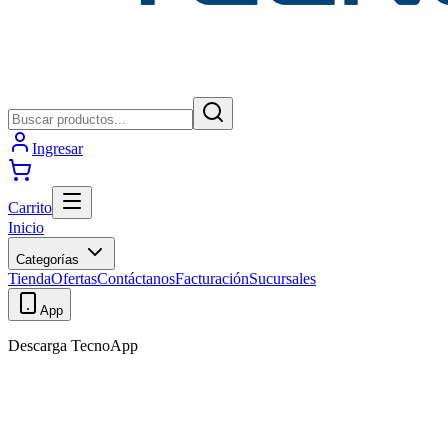
Ingresar
Carrito
Inicio
Categorías
Tienda
Ofertas
Contáctanos
Facturación
Sucursales
App
Descarga TecnoApp