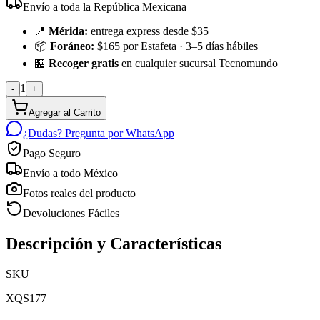
Envío a toda la República Mexicana
📍
Mérida:
entrega express desde $35
📦
Foráneo:
$165 por Estafeta · 3–5 días hábiles
🏪
Recoger gratis
en cualquier sucursal Tecnomundo
1
-
+
Agregar al Carrito
¿Dudas? Pregunta por WhatsApp
Pago Seguro
Envío a todo México
Fotos reales del producto
Devoluciones Fáciles
Descripción y Características
SKU
XQS177