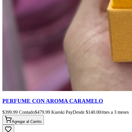
PERFUME CON AROMA CARAMELO
$
399.99
Contado
$
479.99
Kueski Pay
Desde $
140.00
/mes a 3 meses
Agregar al
Carrito