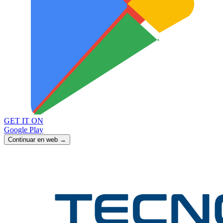
GET IT ON
Google Play
Continuar en web →