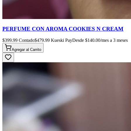
PERFUME CON AROMA COOKIES N CREAM
$
399.99
Contado
$
479.99
Kueski Pay
Desde $
140.00
/mes a 3 meses
Agregar al
Carrito