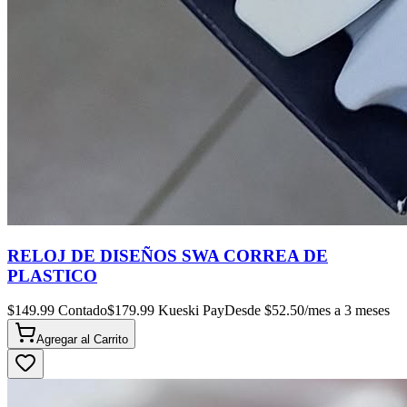
RELOJ DE DISEÑOS SWA CORREA DE
PLASTICO
$
149.99
Contado
$
179.99
Kueski Pay
Desde $
52.50
/mes a 3 meses
Agregar al
Carrito