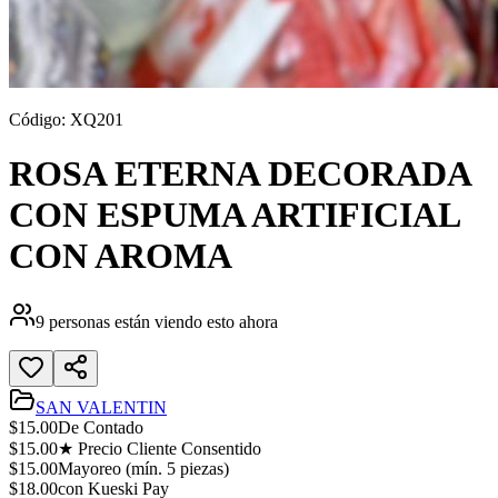
Código:
XQ201
ROSA ETERNA DECORADA
CON ESPUMA ARTIFICIAL
CON AROMA
9
personas están viendo esto ahora
SAN VALENTIN
$
15.00
De Contado
$
15.00
★ Precio Cliente Consentido
$
15.00
Mayoreo (mín.
5
piezas)
$
18.00
con Kueski Pay