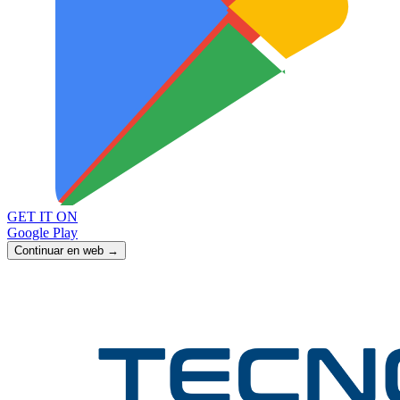
GET IT ON
Google Play
Continuar en web →