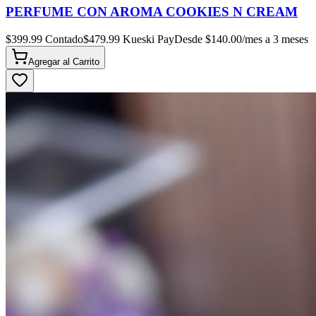
PERFUME CON AROMA COOKIES N CREAM
$
399.99
Contado
$
479.99
Kueski Pay
Desde $
140.00
/mes a 3 meses
Agregar al
Carrito