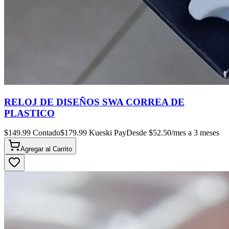
RELOJ DE DISEÑOS SWA CORREA DE
PLASTICO
$
149.99
Contado
$
179.99
Kueski Pay
Desde $
52.50
/mes a 3 meses
Agregar al
Carrito