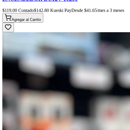
$
119.00
Contado
$
142.80
Kueski Pay
Desde $
41.65
/mes a 3 meses
Agregar al
Carrito