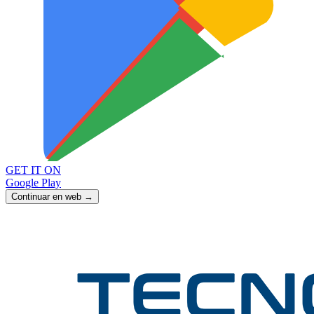
GET IT ON
Google Play
Continuar en web →