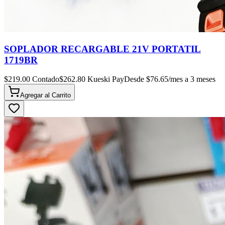
SOPLADOR RECARGABLE 21V PORTATIL
1719BR
$
219.00
Contado
$
262.80
Kueski Pay
Desde $
76.65
/mes a 3 meses
Agregar al
Carrito