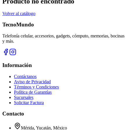
Producto no encontrado
Volver al catálogo
TecnoMundo
Telefonía celular, accesorios, gadgets, cómputo, memorias, bocinas
y más.
Información
Contáctanos
Aviso de Privacidad
Términos y Condiciones
Política de Garantías
Sucursales
Solicitar Factura
Contacto
Mérida, Yucatán, México