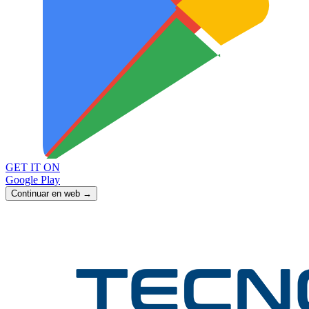
GET IT ON
Google Play
Continuar en web →