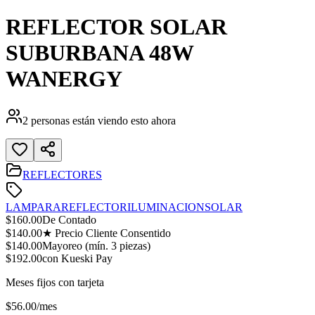
REFLECTOR SOLAR
SUBURBANA 48W
WANERGY
2
personas están viendo esto ahora
REFLECTORES
LAMPARA
REFLECTOR
ILUMINACION
SOLAR
$
160.00
De Contado
$
140.00
★ Precio Cliente Consentido
$
140.00
Mayoreo (mín.
3
piezas)
$
192.00
con Kueski Pay
Meses fijos con tarjeta
$
56.00
/mes