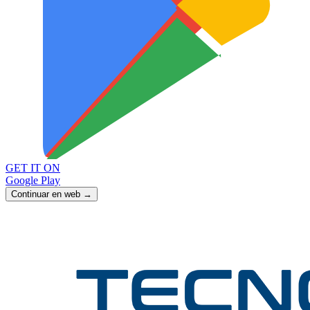
GET IT ON
Google Play
Continuar en web →