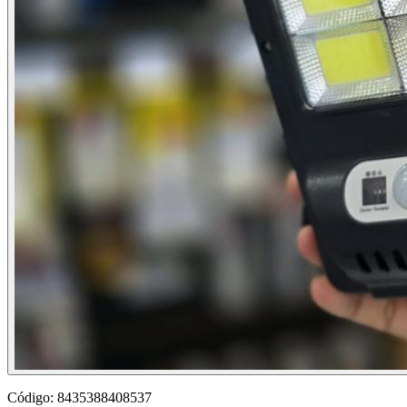
Código:
8435388408537