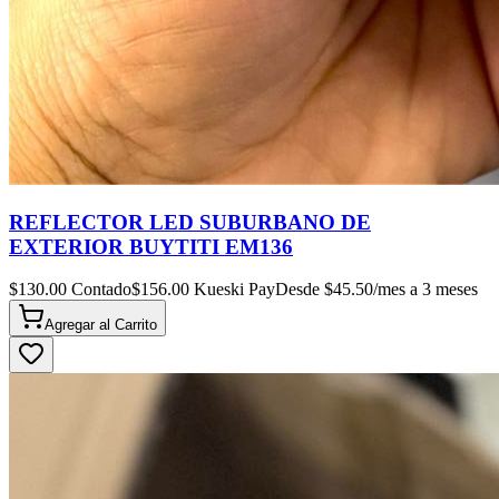
REFLECTOR LED SUBURBANO DE
EXTERIOR BUYTITI EM136
$
130.00
Contado
$
156.00
Kueski Pay
Desde $
45.50
/mes a 3 meses
Agregar al
Carrito