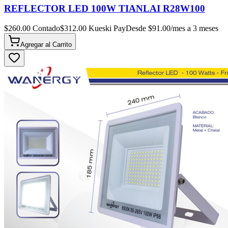
REFLECTOR LED 100W TIANLAI R28W100
$
260.00
Contado
$
312.00
Kueski Pay
Desde $
91.00
/mes a 3 meses
Agregar al
Carrito