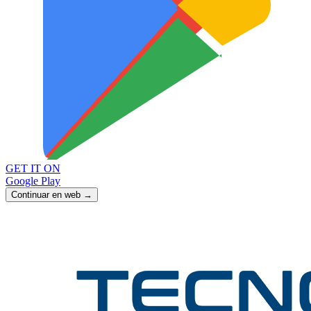
GET IT ON
Google Play
Continuar en web →