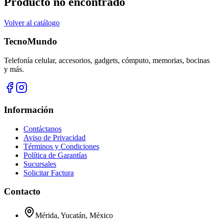
Producto no encontrado
Volver al catálogo
TecnoMundo
Telefonía celular, accesorios, gadgets, cómputo, memorias, bocinas
y más.
Información
Contáctanos
Aviso de Privacidad
Términos y Condiciones
Política de Garantías
Sucursales
Solicitar Factura
Contacto
Mérida, Yucatán, México