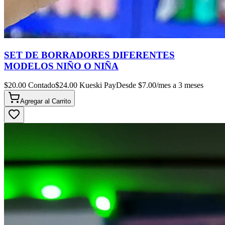
SET DE BORRADORES DIFERENTES
MODELOS NIÑO O NIÑA
$
20.00
Contado
$
24.00
Kueski Pay
Desde $
7.00
/mes a 3 meses
Agregar al
Carrito