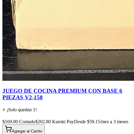
JUEGO DE COCINA PREMIUM CON BASE 6
PIEZAS V2-158
⚡ ¡Solo quedan
1
!
$
169.00
Contado
$
202.80
Kueski Pay
Desde $
59.15
/mes a 3 meses
Agregar al
Carrito