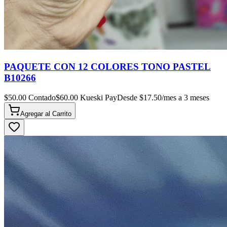
PAQUETE CON 12 COLORES TONO PASTEL
B10266
$
50.00
Contado
$
60.00
Kueski Pay
Desde $
17.50
/mes a 3 meses
Agregar al
Carrito