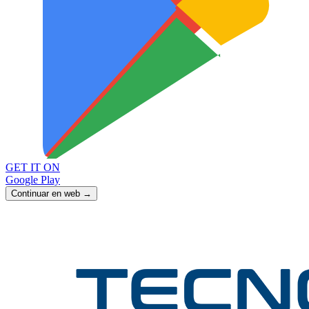
GET IT ON
Google Play
Continuar en web →