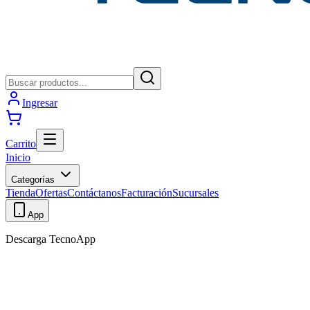
Ingresar
Carrito
Inicio
Categorías
Tienda
Ofertas
Contáctanos
Facturación
Sucursales
App
Descarga TecnoApp