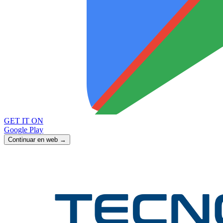
GET IT ON
Google Play
Continuar en web →