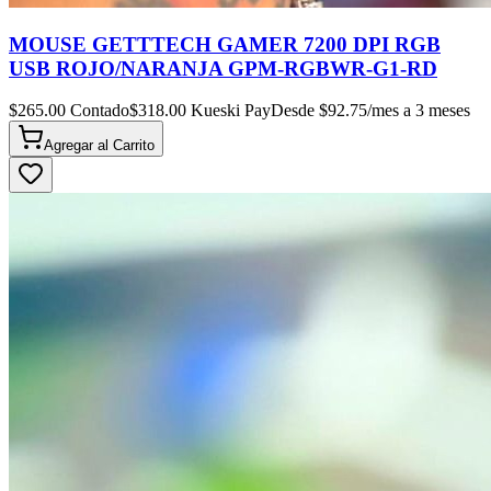
MOUSE GETTTECH GAMER 7200 DPI RGB
USB ROJO/NARANJA GPM-RGBWR-G1-RD
$
265.00
Contado
$
318.00
Kueski Pay
Desde $
92.75
/mes a 3 meses
Agregar al
Carrito