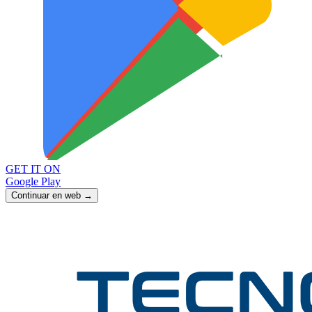
GET IT ON
Google Play
Continuar en web →