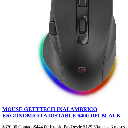
MOUSE GETTTECH INALAMBRICO
ERGONOMICO AJUSTABLE 6400 DPI BLACK
$
370.00
Contado
$
444.00
Kueski Pay
Desde $
129.50
/mes a 3 meses