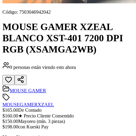
Código:
7503046942042
MOUSE GAMER XZEAL
BLANCO XST-401 7200 DPI
RGB (XSAMGA2WB)
9
personas están viendo esto ahora
MOUSE GAMER
MOUSE
GAMER
XZAEL
$
165.00
De Contado
$
160.00
★ Precio Cliente Consentido
$
150.00
Mayoreo (mín.
3
piezas)
$
198.00
con Kueski Pay