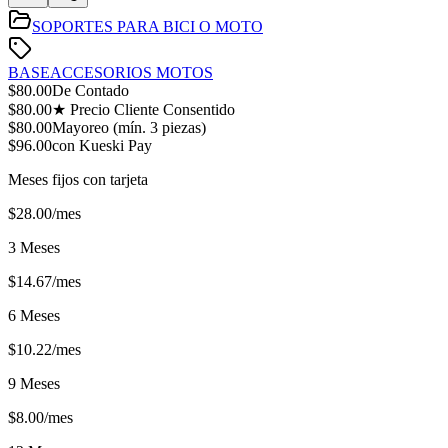
SOPORTES PARA BICI O MOTO
BASE
ACCESORIOS MOTOS
$
80.00
De Contado
$
80.00
★ Precio Cliente Consentido
$
80.00
Mayoreo (mín.
3
piezas)
$
96.00
con Kueski Pay
Meses fijos con tarjeta
$
28.00
/mes
3 Meses
$
14.67
/mes
6 Meses
$
10.22
/mes
9 Meses
$
8.00
/mes