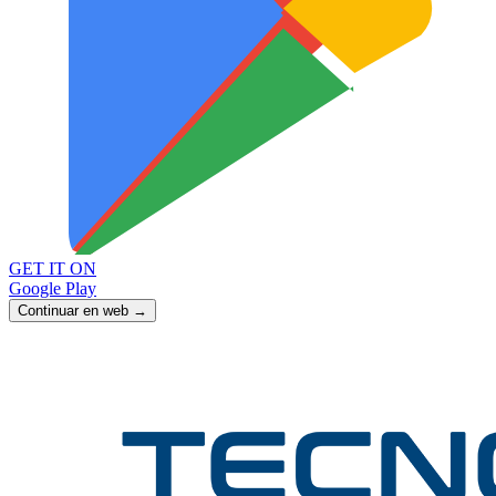
GET IT ON
Google Play
Continuar en web →