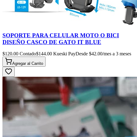
SOPORTE PARA CELULAR MOTO O BICI
DISEÑO CASCO DE GATO IT BLUE
$
120.00
Contado
$
144.00
Kueski Pay
Desde $
42.00
/mes a 3 meses
Agregar al
Carrito