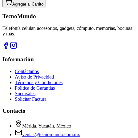
Agregar al
Carrito
TecnoMundo
Telefonía celular, accesorios, gadgets, cómputo, memorias, bocinas
y más.
Información
Contáctanos
Aviso de Privacidad
Términos y Condiciones
Política de Garantías
Sucursales
Solicitar Factura
Contacto
Mérida, Yucatán, México
ventas@tecnomundo.com.mx