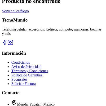
Producto no encontrado
Volver al catálogo
TecnoMundo
Telefonía celular, accesorios, gadgets, cómputo, memorias, bocinas
y más.
Información
Contáctanos
Aviso de Privacidad
Términos y Condiciones
Política de Garantías
Sucursales
Solicitar Factura
Contacto
Mérida, Yucatán, México