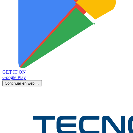
GET IT ON
Google Play
Continuar en web →