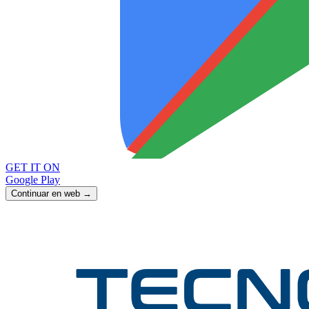
GET IT ON
Google Play
Continuar en web →