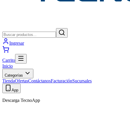
Ingresar
Carrito
Inicio
Categorías
Tienda
Ofertas
Contáctanos
Facturación
Sucursales
App
Descarga TecnoApp