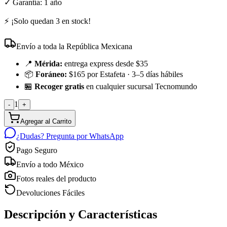
✓ Garantía:
1 año
⚡ ¡Solo quedan
3
en stock!
Envío a toda la República Mexicana
📍
Mérida:
entrega express desde $35
📦
Foráneo:
$165 por Estafeta · 3–5 días hábiles
🏪
Recoger gratis
en cualquier sucursal Tecnomundo
1
-
+
Agregar al Carrito
¿Dudas? Pregunta por WhatsApp
Pago Seguro
Envío a todo México
Fotos reales del producto
Devoluciones Fáciles
Descripción y Características