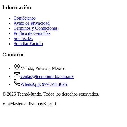
Información
Contáctanos
Aviso de Privacidad
Términos y Condiciones
Política de Garantías
Sucursales
Solicitar Factura
Contacto
Mérida, Yucatán, México
ventas@tecnomundo.com.mx
WhatsApp: 999 748 4626
©
2026
TecnoMundo. Todos los derechos reservados.
Visa
Mastercard
Netpay
Kueski