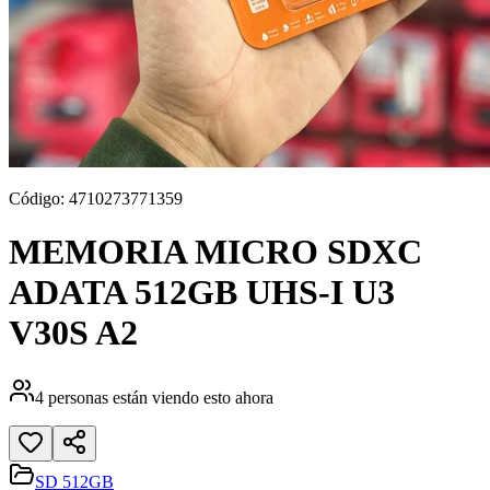
Código:
4710273771359
MEMORIA MICRO SDXC
ADATA 512GB UHS-I U3
V30S A2
4
personas están viendo esto ahora
SD 512GB