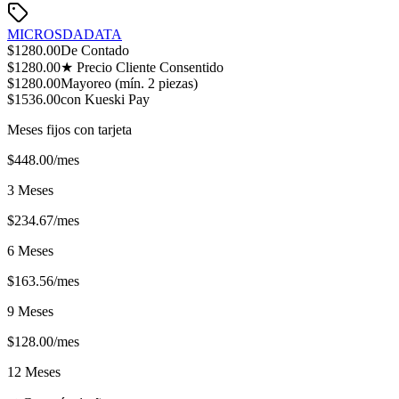
MICROSD
ADATA
$
1280.00
De Contado
$
1280.00
★ Precio Cliente Consentido
$
1280.00
Mayoreo (mín.
2
piezas)
$
1536.00
con Kueski Pay
Meses fijos con tarjeta
$
448.00
/mes
3 Meses
$
234.67
/mes
6 Meses
$
163.56
/mes
9 Meses
$
128.00
/mes
12 Meses