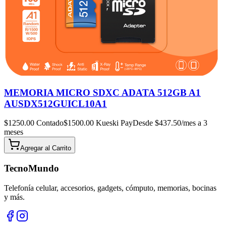
MEMORIA MICRO SDXC ADATA 512GB A1
AUSDX512GUICL10A1
$
1250.00
Contado
$
1500.00
Kueski Pay
Desde $
437.50
/mes a 3
meses
Agregar al
Carrito
TecnoMundo
Telefonía celular, accesorios, gadgets, cómputo, memorias, bocinas
y más.