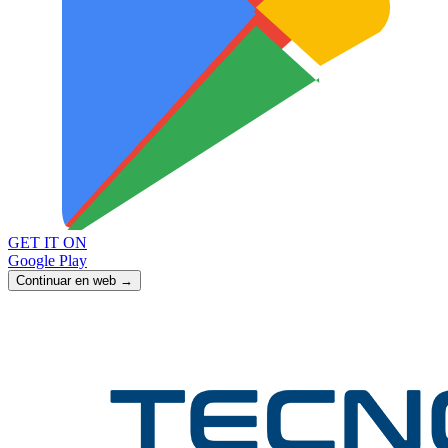
GET IT ON
Google Play
Continuar en web →