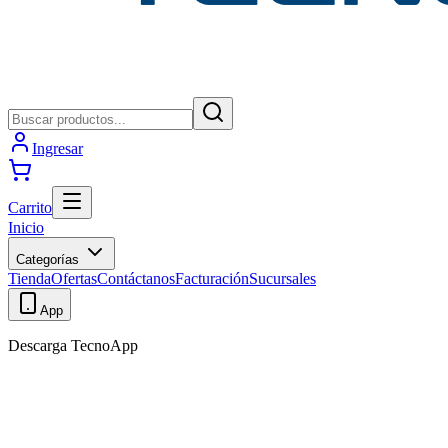
Ingresar
Carrito
Inicio
Categorías
Tienda
Ofertas
Contáctanos
Facturación
Sucursales
App
Descarga TecnoApp