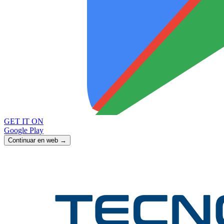
GET IT ON
Google Play
Continuar en web →