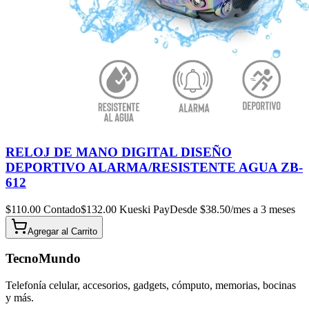
RELOJ DE MANO DIGITAL DISEÑO
DEPORTIVO ALARMA/RESISTENTE AGUA ZB-
612
$
110.00
Contado
$
132.00
Kueski Pay
Desde $
38.50
/mes a 3 meses
Agregar al
Carrito
TecnoMundo
Telefonía celular, accesorios, gadgets, cómputo, memorias, bocinas
y más.