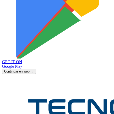
GET IT ON
Google Play
Continuar en web →