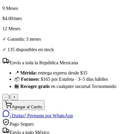
9 Meses
$
4.00
/mes
12 Meses
✓ Garantía:
3 meses
✓
135 disponibles en stock
Envío a toda la República Mexicana
📍
Mérida:
entrega express desde $35
📦
Foráneo:
$165 por Estafeta · 3–5 días hábiles
🏪
Recoger gratis
en cualquier sucursal Tecnomundo
1
-
+
Agregar al Carrito
¿Dudas? Pregunta por WhatsApp
Pago Seguro
Envío a todo México