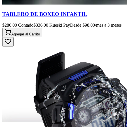
TABLERO DE BOXEO INFANTIL
$
280.00
Contado
$
336.00
Kueski Pay
Desde $
98.00
/mes a 3 meses
Agregar al
Carrito