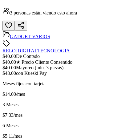
3
personas están viendo esto ahora
GADGET VARIOS
RELOJ
DIGITAL
TECNOLOGIA
$
40.00
De Contado
$
40.00
★ Precio Cliente Consentido
$
40.00
Mayoreo (mín.
3
piezas)
$
48.00
con Kueski Pay
Meses fijos con tarjeta
$
14.00
/mes
3 Meses
$
7.33
/mes
6 Meses
$
5.11
/mes