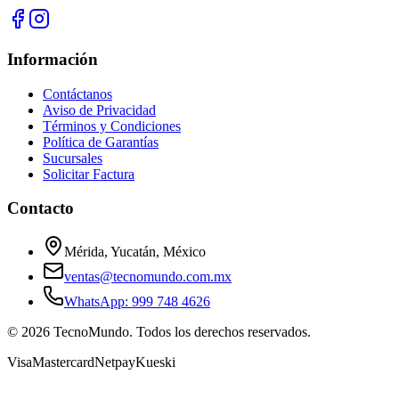
Información
Contáctanos
Aviso de Privacidad
Términos y Condiciones
Política de Garantías
Sucursales
Solicitar Factura
Contacto
Mérida, Yucatán, México
ventas@tecnomundo.com.mx
WhatsApp: 999 748 4626
©
2026
TecnoMundo. Todos los derechos reservados.
Visa
Mastercard
Netpay
Kueski