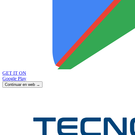
GET IT ON
Google Play
Continuar en web →