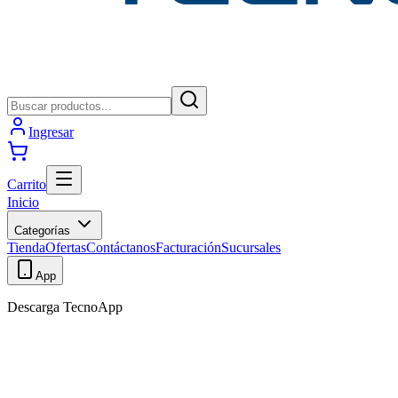
Ingresar
Carrito
Inicio
Categorías
Tienda
Ofertas
Contáctanos
Facturación
Sucursales
App
Descarga TecnoApp