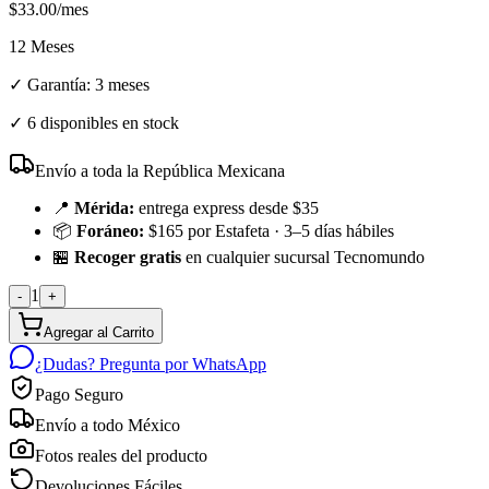
$
33.00
/mes
12 Meses
✓ Garantía:
3 meses
✓
6 disponibles en stock
Envío a toda la República Mexicana
📍
Mérida:
entrega express desde $35
📦
Foráneo:
$165 por Estafeta · 3–5 días hábiles
🏪
Recoger gratis
en cualquier sucursal Tecnomundo
1
-
+
Agregar al Carrito
¿Dudas? Pregunta por WhatsApp
Pago Seguro
Envío a todo México
Fotos reales del producto
Devoluciones Fáciles