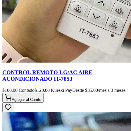
CONTROL REMOTO LG/AC AIRE
ACONDICIONADO IT-7853
$
100.00
Contado
$
120.00
Kueski Pay
Desde $
35.00
/mes a 3 meses
Agregar al
Carrito