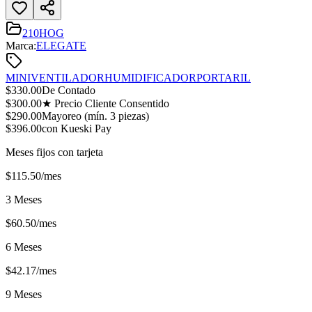
210HOG
Marca:
ELEGATE
MINI
VENTILADOR
HUMIDIFICADOR
PORTARIL
$
330.00
De Contado
$
300.00
★ Precio Cliente Consentido
$
290.00
Mayoreo (mín.
3
piezas)
$
396.00
con Kueski Pay
Meses fijos con tarjeta
$
115.50
/mes
3 Meses
$
60.50
/mes
6 Meses
$
42.17
/mes
9 Meses