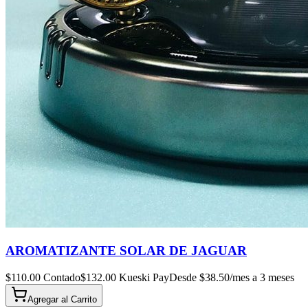
AROMATIZANTE SOLAR DE JAGUAR
$
110.00
Contado
$
132.00
Kueski Pay
Desde $
38.50
/mes a 3 meses
Agregar al
Carrito