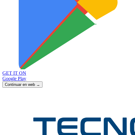
GET IT ON
Google Play
Continuar en web →