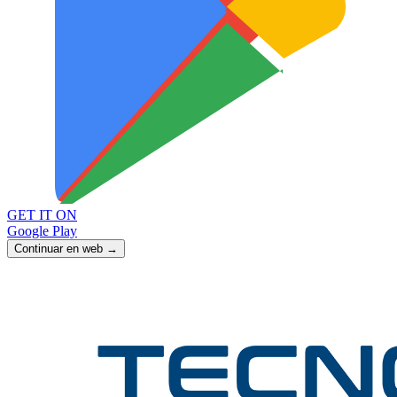
GET IT ON
Google Play
Continuar en web →