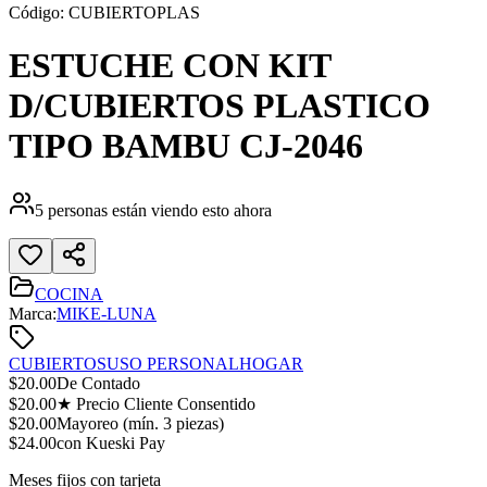
Código:
CUBIERTOPLAS
ESTUCHE CON KIT
D/CUBIERTOS PLASTICO
TIPO BAMBU CJ-2046
5
personas están viendo esto ahora
COCINA
Marca:
MIKE-LUNA
CUBIERTOS
USO PERSONAL
HOGAR
$
20.00
De Contado
$
20.00
★ Precio Cliente Consentido
$
20.00
Mayoreo (mín.
3
piezas)
$
24.00
con Kueski Pay
Meses fijos con tarjeta