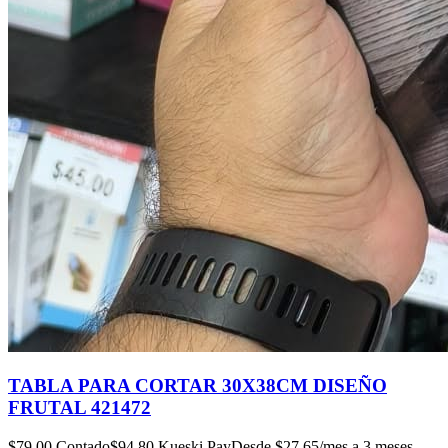
TABLA PARA CORTAR 30X38CM DISEÑO
FRUTAL 421472
$
79.00
Contado
$
94.80
Kueski Pay
Desde $
27.65
/mes a 3 meses