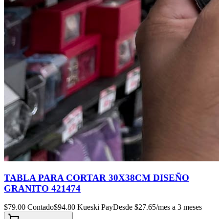
TABLA PARA CORTAR 30X38CM DISEÑO
GRANITO 421474
$
79.00
Contado
$
94.80
Kueski Pay
Desde $
27.65
/mes a 3 meses