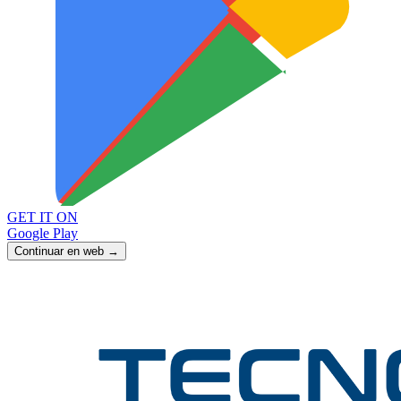
GET IT ON
Google Play
Continuar en web →