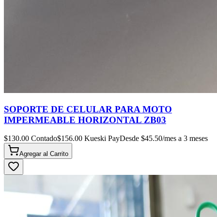
SOPORTE DE CELULAR PARA MOTO
IMPERMEABLE HORIZONTAL ZB03
$
130.00
Contado
$
156.00
Kueski Pay
Desde $
45.50
/mes a 3 meses
Agregar al
Carrito