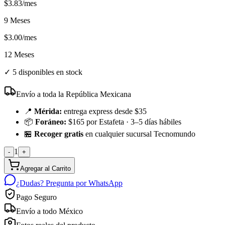
$
3.83
/mes
9 Meses
$
3.00
/mes
12 Meses
✓
5 disponibles en stock
Envío a toda la República Mexicana
📍
Mérida:
entrega express desde $35
📦
Foráneo:
$165 por Estafeta · 3–5 días hábiles
🏪
Recoger gratis
en cualquier sucursal Tecnomundo
1
-
+
Agregar al Carrito
¿Dudas? Pregunta por WhatsApp
Pago Seguro
Envío a todo México