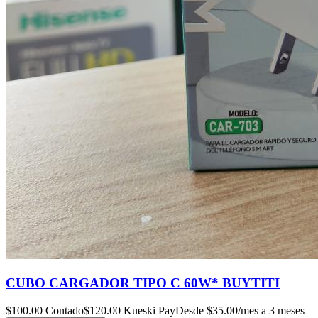
CUBO CARGADOR TIPO C 60W* BUYTITI
$
100.00
Contado
$
120.00
Kueski Pay
Desde $
35.00
/mes a 3 meses