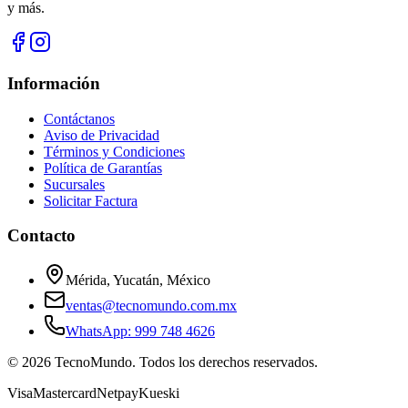
y más.
Información
Contáctanos
Aviso de Privacidad
Términos y Condiciones
Política de Garantías
Sucursales
Solicitar Factura
Contacto
Mérida, Yucatán, México
ventas@tecnomundo.com.mx
WhatsApp: 999 748 4626
©
2026
TecnoMundo. Todos los derechos reservados.
Visa
Mastercard
Netpay
Kueski