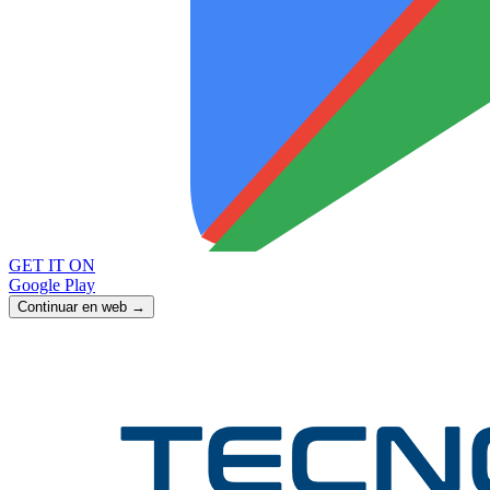
GET IT ON
Google Play
Continuar en web →