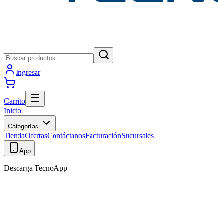
Ingresar
Carrito
Inicio
Categorías
Tienda
Ofertas
Contáctanos
Facturación
Sucursales
App
Descarga TecnoApp