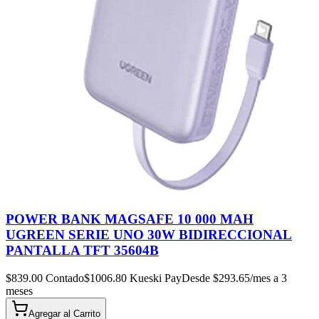
POWER BANK MAGSAFE 10 000 MAH
UGREEN SERIE UNO 30W BIDIRECCIONAL
PANTALLA TFT 35604B
$
839.00
Contado
$
1006.80
Kueski Pay
Desde $
293.65
/mes a 3
meses
Agregar al
Carrito