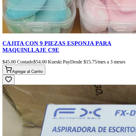
CAJITA CON 9 PIEZAS ESPONJA PARA
MAQUINLLAJE C9E
$
45.00
Contado
$
54.00
Kueski Pay
Desde $
15.75
/mes a 3 meses
Agregar al
Carrito