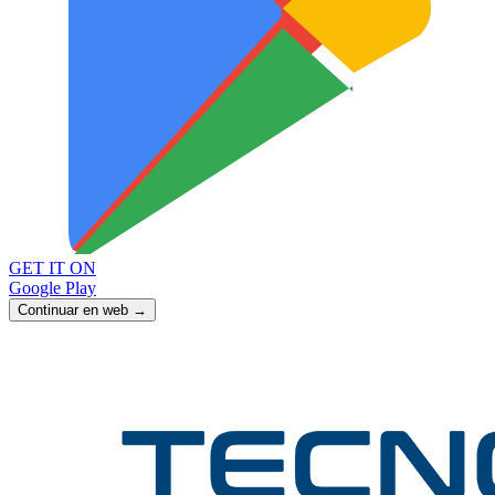
GET IT ON
Google Play
Continuar en web →