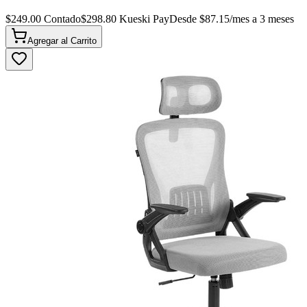
$
249.00
Contado
$
298.80
Kueski Pay
Desde $
87.15
/mes a 3 meses
Agregar al
Carrito