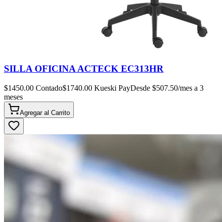
SILLA OFICINA ACTECK EC313HR
$
1450.00
Contado
$
1740.00
Kueski Pay
Desde $
507.50
/mes a 3
meses
Agregar al
Carrito