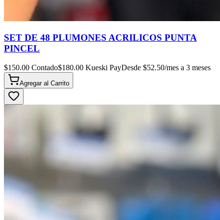
SET DE 48 PLUMONES ACRILICOS PUNTA
PINCEL
$
150.00
Contado
$
180.00
Kueski Pay
Desde $
52.50
/mes a 3 meses
Agregar al
Carrito