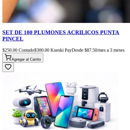
SET DE 100 PLUMONES ACRILICOS PUNTA
PINCEL
$
250.00
Contado
$
300.00
Kueski Pay
Desde $
87.50
/mes a 3 meses
Agregar al
Carrito