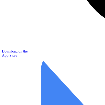
Download on the
App Store