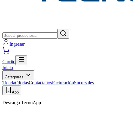
Ingresar
Carrito
Inicio
Categorías
Tienda
Ofertas
Contáctanos
Facturación
Sucursales
App
Descarga TecnoApp