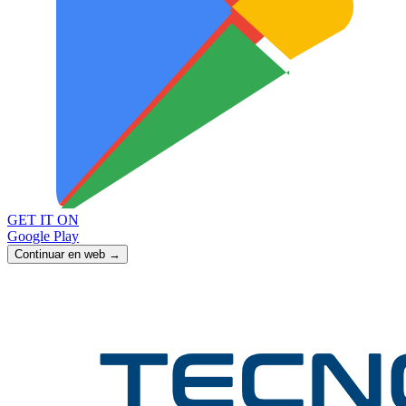
GET IT ON
Google Play
Continuar en web →