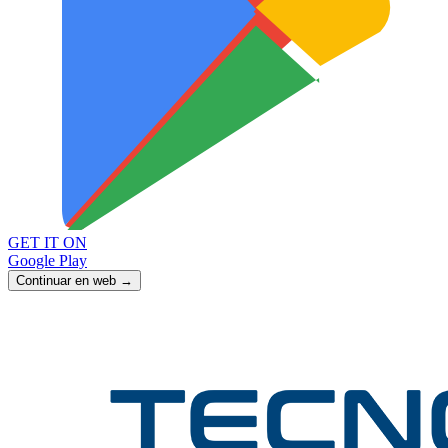
GET IT ON
Google Play
Continuar en web →