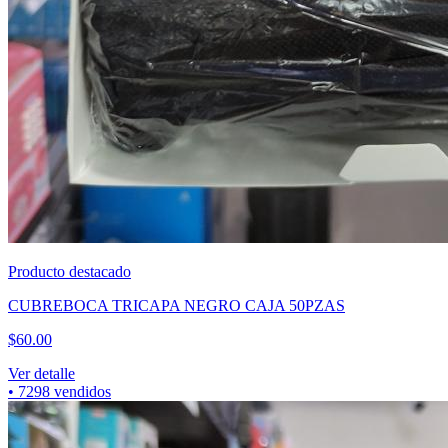
Producto destacado
PILA 1HORA PAQUETE 4 PZAS AAA GAR135
$
29.00
Ver detalle
•
5825
vendidos