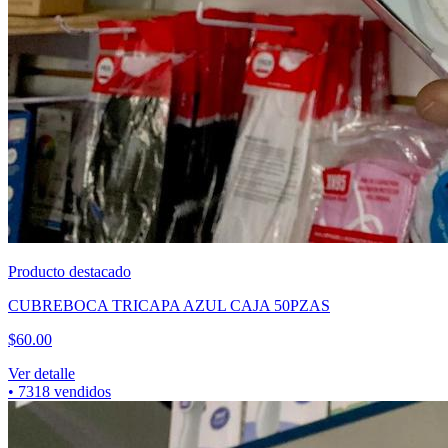
Producto destacado
CUBREBOCA TRICAPA AZUL CAJA 50PZAS
$
60.00
Ver detalle
•
7318
vendidos