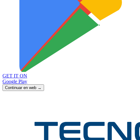
GET IT ON
Google Play
Continuar en web →